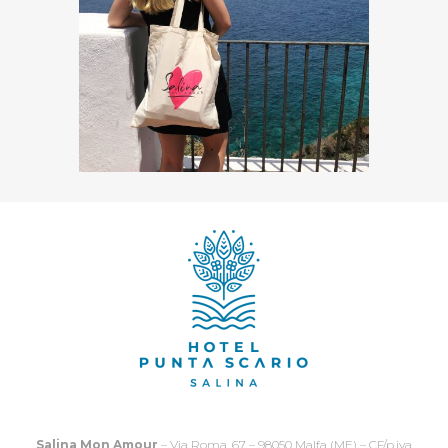
Salina Mon Amour
– Via Roma, 67 – 98050 Malfa (ME) – CF/p.iva