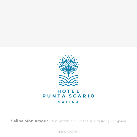
Salina Mon Amour
– Via Roma, 67 – 98050 Malfa (ME) – CF/p.iva
11407420964